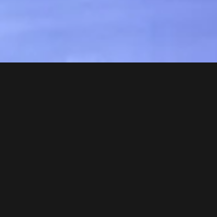
BEI UNS IST IMMER RICHTIG WAS
LOS!
Bowling · Billard · Bar · Games · uvm.
Wir freuen uns riesig, euch in Dietlikon
oder Kriens zu begrüßen um euch einen
lustigen und spannenden Abend zu bereiten.
Im Bowling Universum ist für Klein und Groß
immer richtig Action angesagt - da kommt
jeder auf seine Kosten.